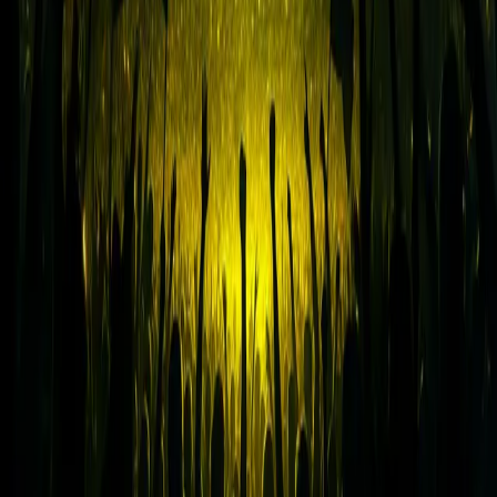
每个比赛周，持续38周
最低每周奖品
$1,000
$ATWO代币价值 — 从第一天起保证
•
分配给顶级表现者
奖金池在每周排行榜领导者之间分配
•
奖金池增长
随着会员人数增加，每周奖品增加
•
仅限会员