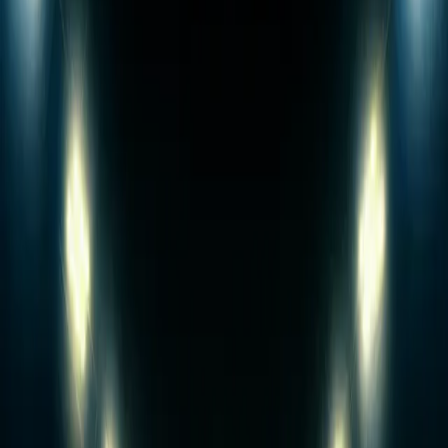
预测市场
足球预测 - 准确预测赢取奖品，无资本损失。每周赢取
$ATWO代币奖品。
加入Up Only免费游戏。无需投注即可赢取奖品。
无投注
基于技能
每周奖品
启动应用
什么是Up Only？
基于技能的足球预测竞赛。
用户预测每个比赛周的比赛结果和确切比分，以赢取每周
$ATWO代币奖品和独家赛季大奖。