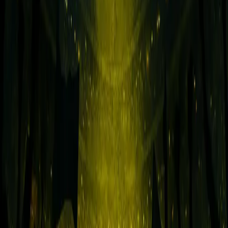
05
排行榜更新
查看您在所有成员中的全球排名。
06
颁发奖品
继续游戏以累积奖励！
赢取真实奖品
每周$ATWO代币奖品和赛季冠军的终身难得VIP体验
每周$ATWO代币奖品