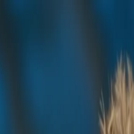
im
Tim Kami
Kontak