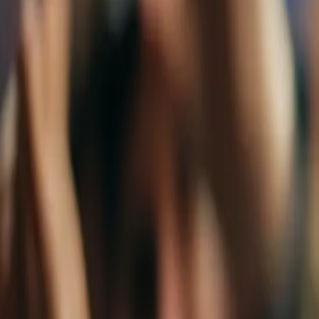
$ATWO