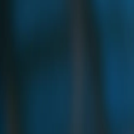
Masuk
Beranda
Tentang
Acara
TOKEN
UP ONLY
Bergabung dengan T
Perdagangkan $ATWO
Masa Depan Olahraga dan Hiburan Langsung
Arena Two adalah gamifikasi acara langsung. Penggemar tid
GAME ON.
GAME ON.
Arena Two menemukan kembali olahraga langsung
Kami merobek buku aturan. Sorotan tidak lagi hanya milik p
Setiap keputusan, setiap momen, setiap putaran didorong o