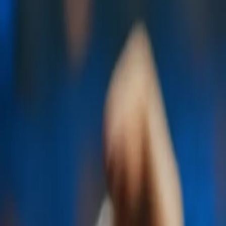
Bergabunglah dengan komunitas Arena Two sekarang untuk membuka kunc