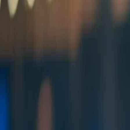
Vote Secara Real Time
Ubah taktik, lakukan pergantian, bahkan tulis ulang aturan s
Gabung Tim Anda
Jadi anggota, stake dan dapatkan hadiah, naik peringkat, dan
Dapatkan Pengalaman
Dari tiket VIP hingga akses di balik layar, menangkan momen 