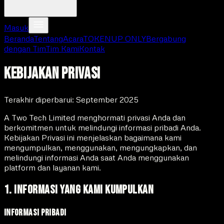
Masuk
Beranda
Tentang
Acara
TOKEN
UP ONLY
Bergabung
dengan Tim
Tim Kami
Kontak
Kebijakan Privasi
Terakhir diperbarui: September 2025
A Two Tech Limited menghormati privasi Anda dan
berkomitmen untuk melindungi informasi pribadi Anda.
Kebijakan Privasi ini menjelaskan bagaimana kami
mengumpulkan, menggunakan, mengungkapkan, dan
melindungi informasi Anda saat Anda menggunakan
platform dan layanan kami.
1. Informasi yang Kami Kumpulkan
Informasi Pribadi