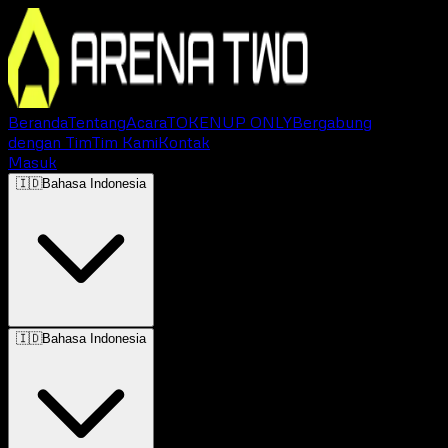
Beranda
Tentang
Acara
TOKEN
UP ONLY
Bergabung
dengan Tim
Tim Kami
Kontak
Masuk
🇮🇩
Bahasa Indonesia
🇮🇩
Bahasa Indonesia