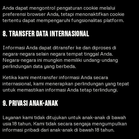
Anda dapat mengontrol pengaturan cookie melalui
preferensi browser Anda, tetapi menonaktifkan cookie
tertentu dapat mempengaruhi fungsionalitas platform.
8. Transfer Data Internasional
Informasi Anda dapat ditransfer ke dan diproses di
negara-negara selain negara tempat tinggal Anda.
Negara-negara ini mungkin memiliki undang-undang
perlindungan data yang berbeda.
Ketika kami mentransfer informasi Anda secara
internasional, kami menerapkan perlindungan yang tepat
untuk memastikan informasi Anda tetap terlindungi.
9. Privasi Anak-anak
Layanan kami tidak ditujukan untuk anak-anak di bawah
usia 18 tahun. Kami tidak secara sengaja mengumpulkan
informasi pribadi dari anak-anak di bawah 18 tahun.