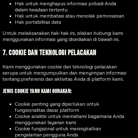
Hak untuk menghapus informasi pribadi Anda
dalam keadaan tertentu
Hak untuk membatasi atau menolak pemrosesan
Hak portabilitas data
Untuk melaksanakan hak-hak ini, silakan hubungi kami
menggunakan informasi yang disediakan di bawah ini.
7. Cookie dan Teknologi Pelacakan
Kami menggunakan cookie dan teknologi pelacakan
serupa untuk mengumpulkan dan menyimpan informasi
tentang preferensi dan aktivitas Anda di platform kami.
Jenis cookie yang kami gunakan:
Cookie penting yang diperlukan untuk
fungsionalitas dasar platform
Cookie analitik untuk memahami bagaimana Anda
menggunakan layanan kami
Cookie fungsional untuk meningkatkan
pengalaman pengguna Anda