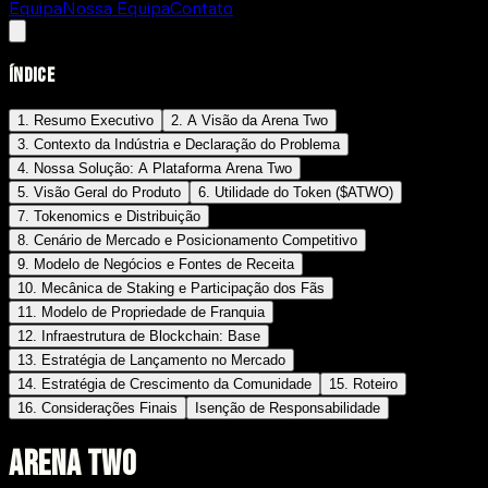
Equipa
Nossa Equipa
Contato
Índice
1. Resumo Executivo
2. A Visão da Arena Two
3. Contexto da Indústria e Declaração do Problema
4. Nossa Solução: A Plataforma Arena Two
5. Visão Geral do Produto
6. Utilidade do Token ($ATWO)
7. Tokenomics e Distribuição
8. Cenário de Mercado e Posicionamento Competitivo
9. Modelo de Negócios e Fontes de Receita
10. Mecânica de Staking e Participação dos Fãs
11. Modelo de Propriedade de Franquia
12. Infraestrutura de Blockchain: Base
13. Estratégia de Lançamento no Mercado
14. Estratégia de Crescimento da Comunidade
15. Roteiro
16. Considerações Finais
Isenção de Responsabilidade
ARENA TWO