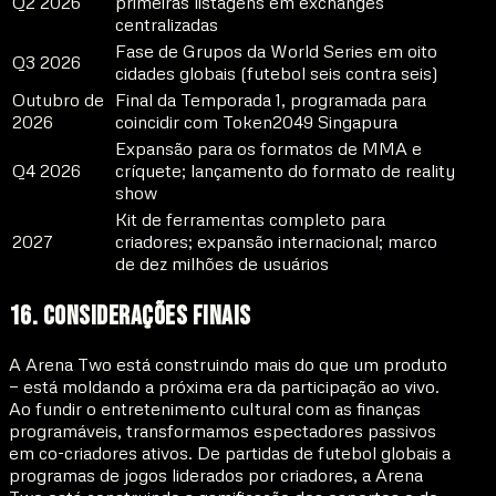
Q2 2026
primeiras listagens em exchanges
centralizadas
Fase de Grupos da World Series em oito
Q3 2026
cidades globais (futebol seis contra seis)
Outubro de
Final da Temporada 1, programada para
2026
coincidir com Token2049 Singapura
Expansão para os formatos de MMA e
Q4 2026
críquete; lançamento do formato de reality
show
Kit de ferramentas completo para
2027
criadores; expansão internacional; marco
de dez milhões de usuários
16. Considerações Finais
A Arena Two está construindo mais do que um produto
— está moldando a próxima era da participação ao vivo.
Ao fundir o entretenimento cultural com as finanças
programáveis, transformamos espectadores passivos
em co-criadores ativos. De partidas de futebol globais a
programas de jogos liderados por criadores, a Arena