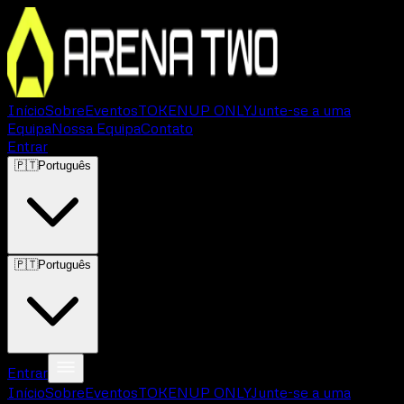
Início
Sobre
Eventos
TOKEN
UP ONLY
Junte-se a uma
Equipa
Nossa Equipa
Contato
Entrar
🇵🇹
Português
🇵🇹
Português
Entrar
Início
Sobre
Eventos
TOKEN
UP ONLY
Junte-se a uma